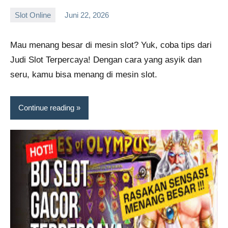
Slot Online
Juni 22, 2026
Thomas
Edwards
Mau menang besar di mesin slot? Yuk, coba tips dari
Judi Slot Terpercaya! Dengan cara yang asyik dan
seru, kamu bisa menang di mesin slot.
Continue reading