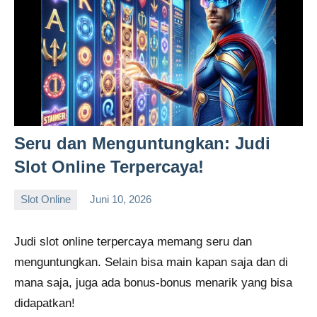
Seru dan Menguntungkan: Judi
Slot Online Terpercaya!
Slot Online
Juni 10, 2026
Thomas
Edwards
Judi slot online terpercaya memang seru dan
menguntungkan. Selain bisa main kapan saja dan di
mana saja, juga ada bonus-bonus menarik yang bisa
didapatkan!