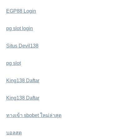
EGP88 Login
pg slot login
Situs Devil138
pg slot
King138 Daftar
King138 Daftar
ทางเข้า sbobet ใหม่ล่าสุด
บอลสด