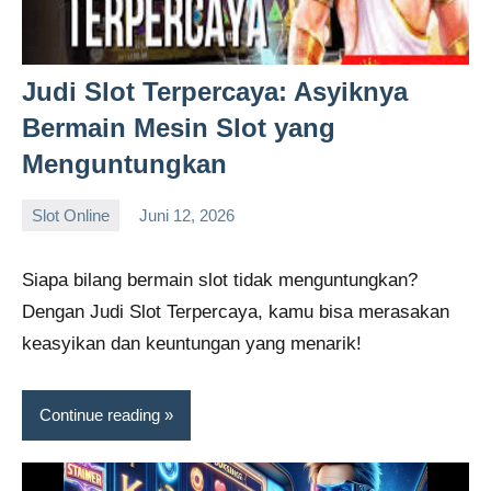
Judi Slot Terpercaya: Asyiknya
Bermain Mesin Slot yang
Menguntungkan
Slot Online
Juni 12, 2026
Thomas
Edwards
Siapa bilang bermain slot tidak menguntungkan?
Dengan Judi Slot Terpercaya, kamu bisa merasakan
keasyikan dan keuntungan yang menarik!
Continue reading