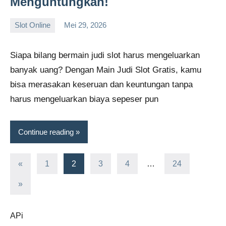
Menguntungkan!
Slot Online
Mei 29, 2026
Thomas
Edwards
Siapa bilang bermain judi slot harus mengeluarkan
banyak uang? Dengan Main Judi Slot Gratis, kamu
bisa merasakan keseruan dan keuntungan tanpa
harus mengeluarkan biaya sepeser pun
Continue reading
Paginasi
Previous
«
1
2
3
4
…
24
Posts
pos
Next
»
Posts
APi