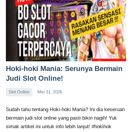
Hoki-hoki Mania: Serunya Bermain
Judi Slot Online!
Slot Online
Mei 31, 2026
Thomas
Edwards
Sudah tahu tentang Hoki-hoki Mania? Ini dia keseruan
bermain judi slot online yang pasti bikin nagih! Yuk
simak artikel ini untuk info lebih lanjut! #hokihok