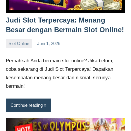
Judi Slot Terpercaya: Menang
Besar dengan Bermain Slot Online!
Slot Online
Juni 1, 2026
Thomas
Edwards
Pernahkah Anda bermain slot online? Jika belum,
coba sekarang di Judi Slot Terpercaya! Dapatkan
kesempatan menang besar dan nikmati serunya
bermain!
Continue reading