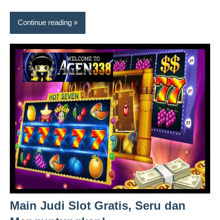
Continue reading
Main Judi Slot Gratis, Seru dan