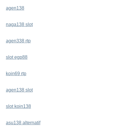
agen138
naga138 slot
agen338 rtp
slot egp88
koin69 rtp
agen138 slot
slot koin138
asu138 alternatif