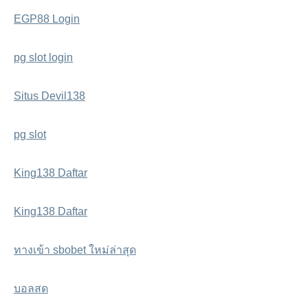
EGP88 Login
pg slot login
Situs Devil138
pg slot
King138 Daftar
King138 Daftar
ทางเข้า sbobet ใหม่ล่าสุด
บอลสด