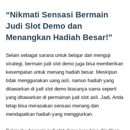
“Nikmati Sensasi Bermain
Judi Slot Demo dan
Menangkan Hadiah Besar!”
Selain sebagai sarana untuk belajar dan menguji
strategi, bermain judi slot demo juga bisa memberikan
kesempatan untuk menang hadiah besar. Meskipun
tidak menggunakan uang asli, namun hadiah yang
ditawarkan di judi slot demo biasanya sama seperti
yang ditawarkan di permainan judi slot asli. Jadi, Anda
tetap bisa merasakan sensasi menang dan
mendapatkan hadiah yang menggiurkan.