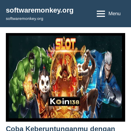
Skip
softwaremonkey.org
to
Menu
softwaremonkey.org
content
Coba Keberuntunganmu dengan