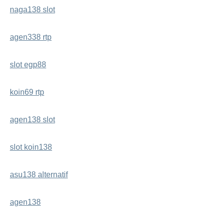
naga138 slot
agen338 rtp
slot egp88
koin69 rtp
agen138 slot
slot koin138
asu138 alternatif
agen138