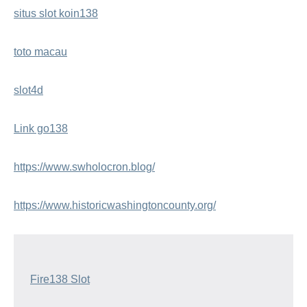
situs slot koin138
toto macau
slot4d
Link go138
https://www.swholocron.blog/
https://www.historicwashingtoncounty.org/
Fire138 Slot