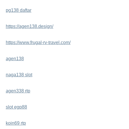
pg138 daftar
https://agen138.design/
https://www.frugal-rv-travel.com/
agen138
naga138 slot
agen338 rtp
slot egp88
koin69 rtp