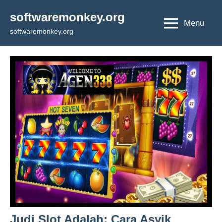
Skip
softwaremonkey.org
to
Menu
softwaremonkey.org
content
Judi Slot Adalah: Cara Asyik