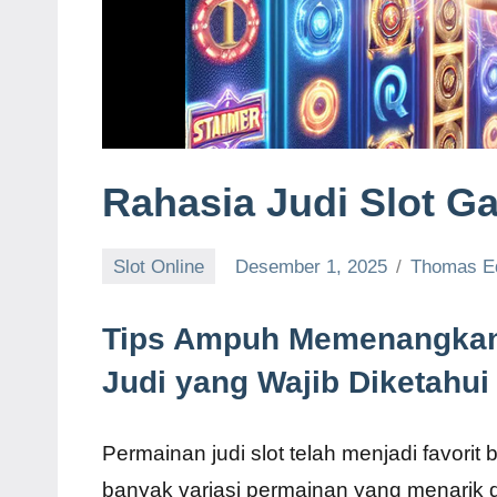
Rahasia Judi Slot G
Slot Online
Desember 1, 2025
Thomas E
Tips Ampuh Memenangkan 
Judi yang Wajib Diketahui
Permainan judi slot telah menjadi favorit
banyak variasi permainan yang menarik d