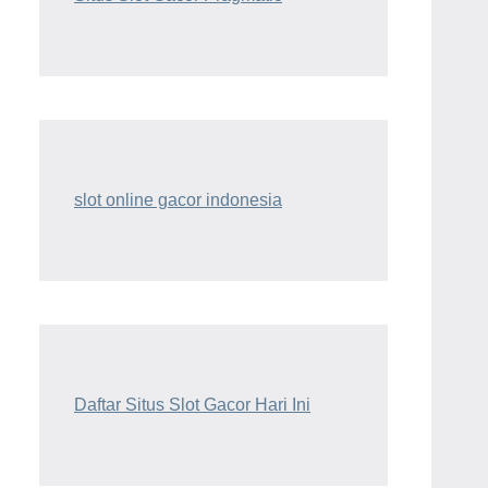
slot online gacor indonesia
Daftar Situs Slot Gacor Hari Ini