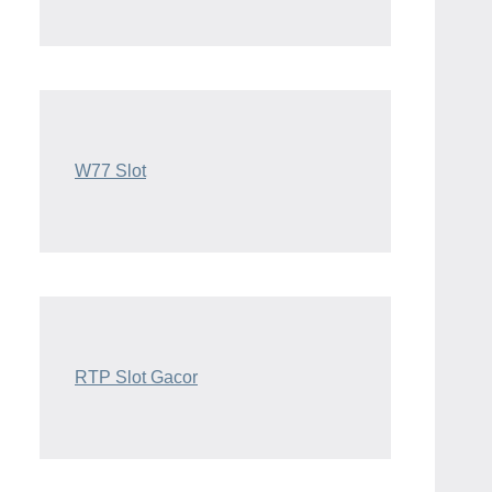
W77 Slot
RTP Slot Gacor