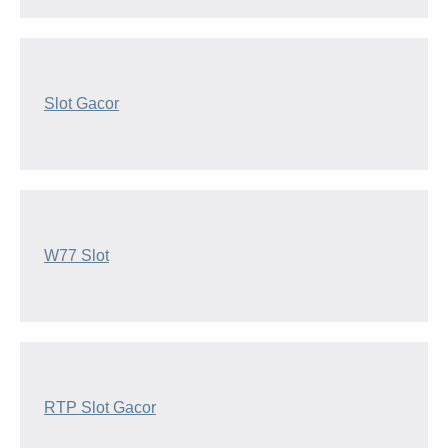
Slot Gacor
W77 Slot
RTP Slot Gacor