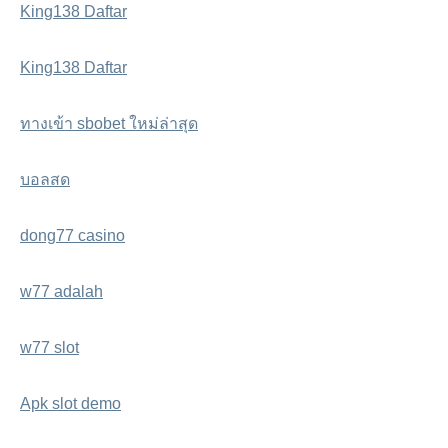
King138 Daftar
King138 Daftar
ทางเข้า sbobet ใหม่ล่าสุด
บอลสด
dong77 casino
w77 adalah
w77 slot
Apk slot demo