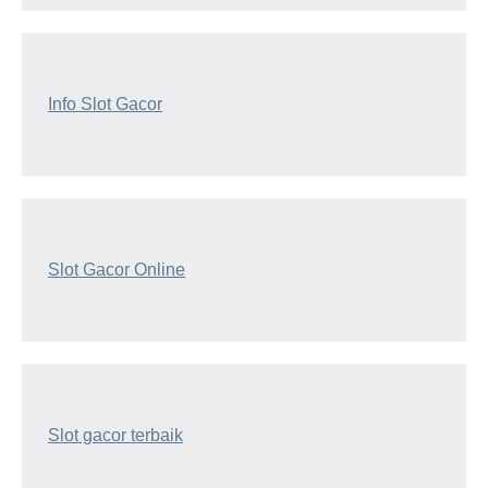
Info Slot Gacor
Slot Gacor Online
Slot gacor terbaik