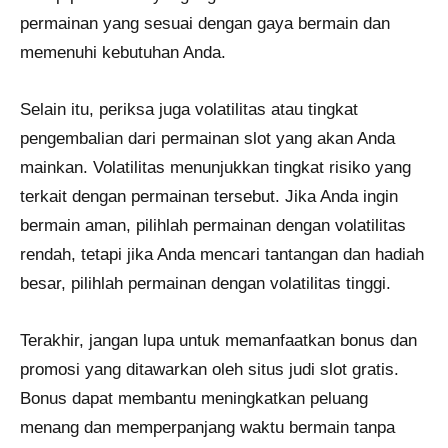
permainan yang sesuai dengan gaya bermain dan
memenuhi kebutuhan Anda.
Selain itu, periksa juga volatilitas atau tingkat
pengembalian dari permainan slot yang akan Anda
mainkan. Volatilitas menunjukkan tingkat risiko yang
terkait dengan permainan tersebut. Jika Anda ingin
bermain aman, pilihlah permainan dengan volatilitas
rendah, tetapi jika Anda mencari tantangan dan hadiah
besar, pilihlah permainan dengan volatilitas tinggi.
Terakhir, jangan lupa untuk memanfaatkan bonus dan
promosi yang ditawarkan oleh situs judi slot gratis.
Bonus dapat membantu meningkatkan peluang
menang dan memperpanjang waktu bermain tanpa