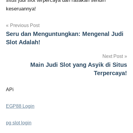
situs judi slot terpercaya dan rasakan sendiri
keseruannya!
Navigasi
Previous Post
Seru dan Menguntungkan: Mengenal Judi
pos
Slot Adalah!
Next Post
Main Judi Slot yang Asyik di Situs
Terpercaya!
APi
EGP88 Login
pg slot login