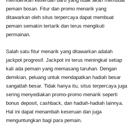
memberikan keseruan baru yang tidak akan membuat
pemain bosan. Fitur dan promo menarik yang
ditawarkan oleh situs terpercaya dapat membuat
pemain semakin tertarik dan terus mengikuti
permainan.
Salah satu fitur menarik yang ditawarkan adalah
jackpot progresif. Jackpot ini terus meningkat setiap
kali ada pemain yang memasang taruhan. Dengan
demikian, peluang untuk mendapatkan hadiah besar
sangatlah besar. Tidak hanya itu, situs terpercaya juga
sering menyediakan promo-promo menarik seperti
bonus deposit, cashback, dan hadiah-hadiah lainnya.
Hal ini dapat menambah keseruan dan juga
menguntungkan bagi para pemain.