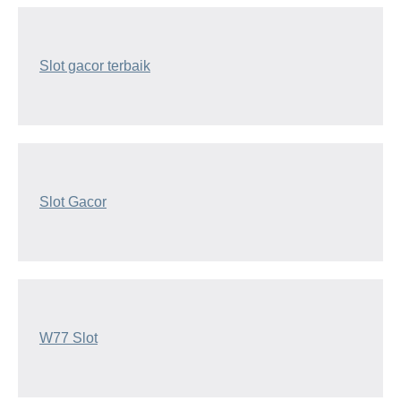
Slot gacor terbaik
Slot Gacor
W77 Slot