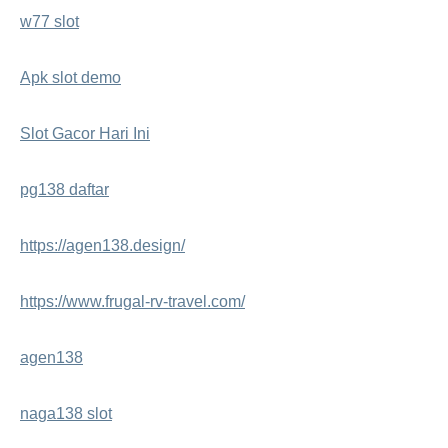
w77 slot
Apk slot demo
Slot Gacor Hari Ini
pg138 daftar
https://agen138.design/
https://www.frugal-rv-travel.com/
agen138
naga138 slot