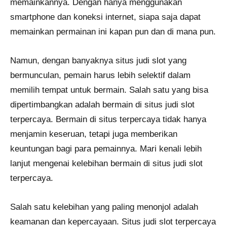
memainkannya. Dengan hanya menggunakan
smartphone dan koneksi internet, siapa saja dapat
memainkan permainan ini kapan pun dan di mana pun.
Namun, dengan banyaknya situs judi slot yang
bermunculan, pemain harus lebih selektif dalam
memilih tempat untuk bermain. Salah satu yang bisa
dipertimbangkan adalah bermain di situs judi slot
terpercaya. Bermain di situs terpercaya tidak hanya
menjamin keseruan, tetapi juga memberikan
keuntungan bagi para pemainnya. Mari kenali lebih
lanjut mengenai kelebihan bermain di situs judi slot
terpercaya.
Salah satu kelebihan yang paling menonjol adalah
keamanan dan kepercayaan. Situs judi slot terpercaya