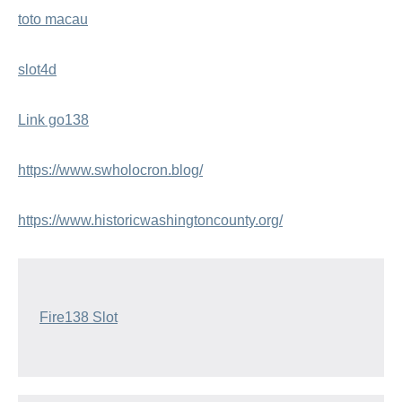
toto macau
slot4d
Link go138
https://www.swholocron.blog/
https://www.historicwashingtoncounty.org/
Fire138 Slot