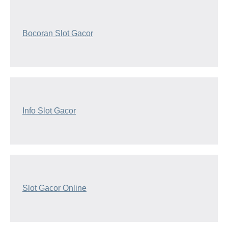
Bocoran Slot Gacor
Info Slot Gacor
Slot Gacor Online