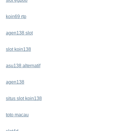
slot egp88
koin69 rtp
agen138 slot
slot koin138
asu138 alternatif
agen138
situs slot koin138
toto macau