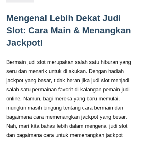
Mengenal Lebih Dekat Judi
Slot: Cara Main & Menangkan
Jackpot!
Bermain judi slot merupakan salah satu hiburan yang
seru dan menarik untuk dilakukan. Dengan hadiah
jackpot yang besar, tidak heran jika judi slot menjadi
salah satu permainan favorit di kalangan pemain judi
online. Namun, bagi mereka yang baru memulai,
mungkin masih bingung tentang cara bermain dan
bagaimana cara memenangkan jackpot yang besar.
Nah, mari kita bahas lebih dalam mengenai judi slot
dan bagaimana cara untuk memenangkan jackpot