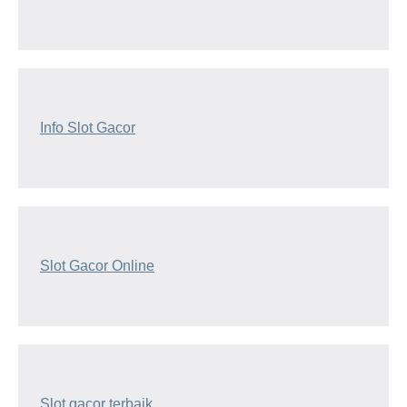
Info Slot Gacor
Slot Gacor Online
Slot gacor terbaik