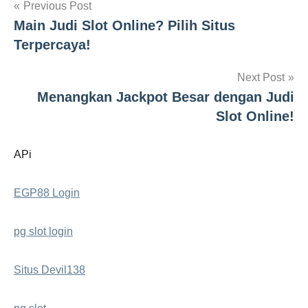
Navigasi
Previous Post
Main Judi Slot Online? Pilih Situs
pos
Terpercaya!
Next Post
Menangkan Jackpot Besar dengan Judi
Slot Online!
APi
EGP88 Login
pg slot login
Situs Devil138