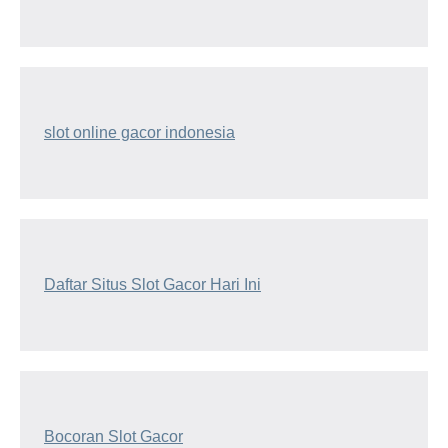
slot online gacor indonesia
Daftar Situs Slot Gacor Hari Ini
Bocoran Slot Gacor