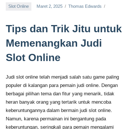
Slot Online
Maret 2, 2025
Thomas Edwards
Tips dan Trik Jitu untuk
Memenangkan Judi
Slot Online
Judi slot online telah menjadi salah satu game paling
populer di kalangan para pemain judi online. Dengan
berbagai pilihan tema dan fitur yang menarik, tidak
heran banyak orang yang tertarik untuk mencoba
keberuntungannya dalam bermain judi slot online.
Namun, karena permainan ini bergantung pada
keberuntungan, seringkali para pemain mengalami