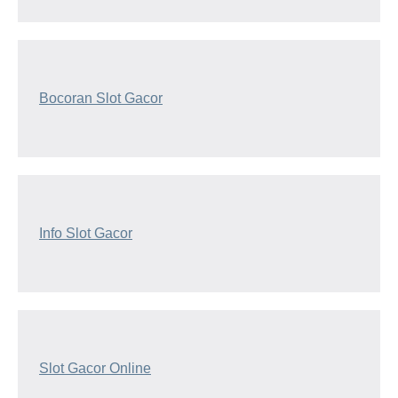
Bocoran Slot Gacor
Info Slot Gacor
Slot Gacor Online