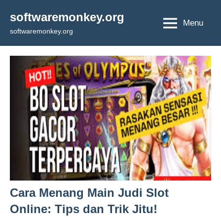
Skip
softwaremonkey.org
to
Menu
softwaremonkey.org
content
Cara Menang Main Judi Slot
Online: Tips dan Trik Jitu!