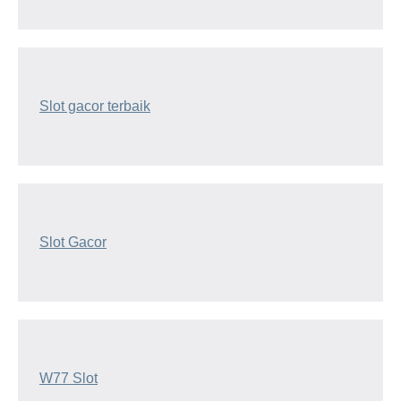
Slot gacor terbaik
Slot Gacor
W77 Slot