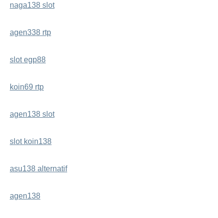
naga138 slot
agen338 rtp
slot egp88
koin69 rtp
agen138 slot
slot koin138
asu138 alternatif
agen138