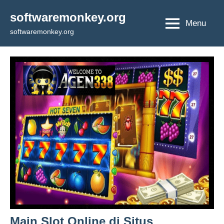
Skip
softwaremonkey.org
to
Menu
softwaremonkey.org
content
Main Slot Online di Situs