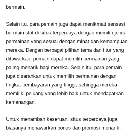
bermain.
Selain itu, para pemain juga dapat menikmati sensasi
bermain slot di situs terpercaya dengan memilih jenis
permainan yang sesuai dengan minat dan kemampuan
mereka. Dengan berbagai pilihan tema dan fitur yang
ditawarkan, pemain dapat memilih permainan yang
paling menarik bagi mereka. Selain itu, para pemain
juga disarankan untuk memilih permainan dengan
tingkat pembayaran yang tinggi, sehingga mereka
memiliki peluang yang lebih baik untuk mendapatkan
kemenangan.
Untuk menambah keseruan, situs terpercaya juga
biasanya menawarkan bonus dan promosi menarik,