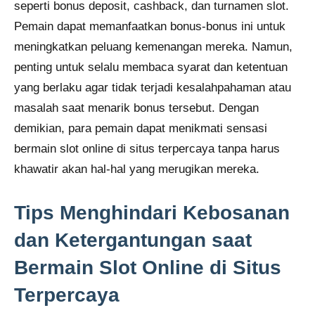
seperti bonus deposit, cashback, dan turnamen slot.
Pemain dapat memanfaatkan bonus-bonus ini untuk
meningkatkan peluang kemenangan mereka. Namun,
penting untuk selalu membaca syarat dan ketentuan
yang berlaku agar tidak terjadi kesalahpahaman atau
masalah saat menarik bonus tersebut. Dengan
demikian, para pemain dapat menikmati sensasi
bermain slot online di situs terpercaya tanpa harus
khawatir akan hal-hal yang merugikan mereka.
Tips Menghindari Kebosanan
dan Ketergantungan saat
Bermain Slot Online di Situs
Terpercaya