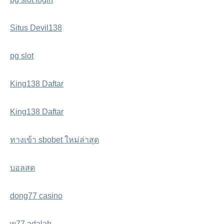
Situs Devil138
pg slot
King138 Daftar
King138 Daftar
ทางเข้า sbobet ใหม่ล่าสุด
บอลสด
dong77 casino
w77 adalah