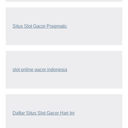
Situs Slot Gacor Pragmatic
slot online gacor indonesia
Daftar Situs Slot Gacor Hari Ini