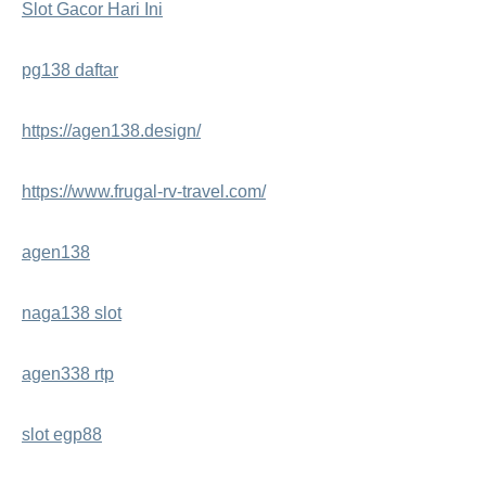
Slot Gacor Hari Ini
pg138 daftar
https://agen138.design/
https://www.frugal-rv-travel.com/
agen138
naga138 slot
agen338 rtp
slot egp88