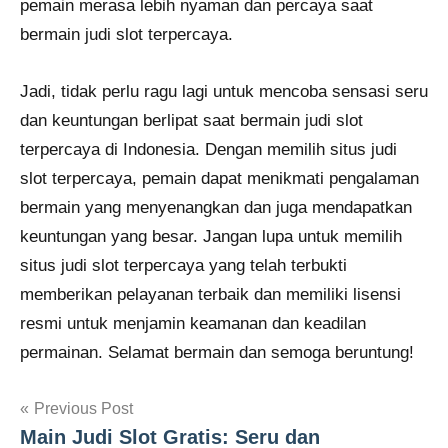
pemain merasa lebih nyaman dan percaya saat
bermain judi slot terpercaya.
Jadi, tidak perlu ragu lagi untuk mencoba sensasi seru
dan keuntungan berlipat saat bermain judi slot
terpercaya di Indonesia. Dengan memilih situs judi
slot terpercaya, pemain dapat menikmati pengalaman
bermain yang menyenangkan dan juga mendapatkan
keuntungan yang besar. Jangan lupa untuk memilih
situs judi slot terpercaya yang telah terbukti
memberikan pelayanan terbaik dan memiliki lisensi
resmi untuk menjamin keamanan dan keadilan
permainan. Selamat bermain dan semoga beruntung!
Navigasi
Previous Post
Main Judi Slot Gratis: Seru dan