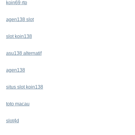
koin69 rtp
agen138 slot
slot koin138
asu138 alternatif
agen138
situs slot koin138
toto macau
slot4d