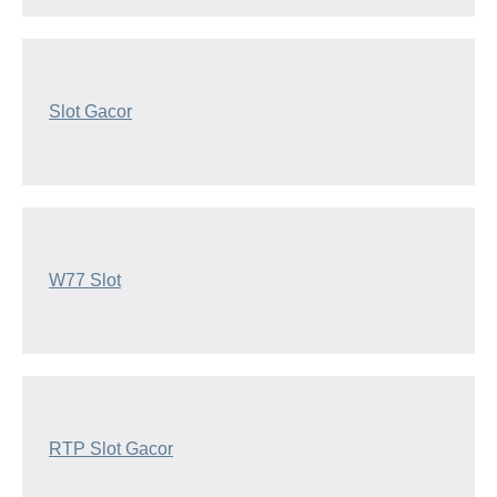
Slot Gacor
W77 Slot
RTP Slot Gacor