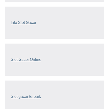
Info Slot Gacor
Slot Gacor Online
Slot gacor terbaik