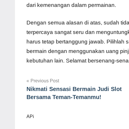
dari kemenangan dalam permainan.
Dengan semua alasan di atas, sudah tidak
terpercaya sangat seru dan menguntungk
harus tetap bertanggung jawab. Pilihlah s
bermain dengan menggunakan uang pinj
kebutuhan lain. Selamat bersenang-sen
Navigasi
Previous Post
Nikmati Sensasi Bermain Judi Slot
pos
Bersama Teman-Temanmu!
APi