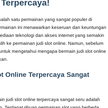
 Terpercaya!
 salah satu permainan yang sangat populer di
Permainan ini menawarkan keseruan dan keuntungan
sediaan teknologi dan akses internet yang semakin
h ke permainan judi slot online. Namun, sebelum
untuk mengetahui mengapa bermain judi slot online
kan.
t Online Terpercaya Sangat
 judi slot online terpercaya sangat seru adalah
n. Terdapat ribuan permainan slot yang berbeda