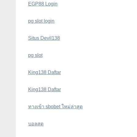
EGP88 Login
pg slot login
Situs Devil138
pg slot
King138 Daftar
King138 Daftar
ทางเข้า sbobet ใหม่ล่าสุด
บอลสด