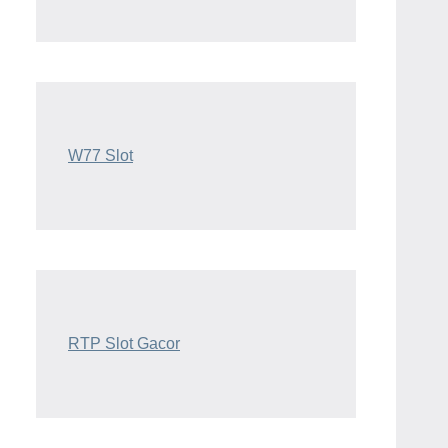
W77 Slot
RTP Slot Gacor