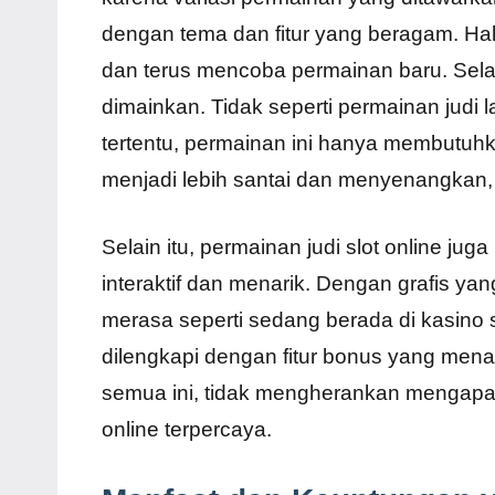
dengan tema dan fitur yang beragam. Ha
dan terus mencoba permainan baru. Selain
dimainkan. Tidak seperti permainan judi
tertentu, permainan ini hanya membutuh
menjadi lebih santai dan menyenangkan
Selain itu, permainan judi slot online 
interaktif dan menarik. Dengan grafis y
merasa seperti sedang berada di kasino 
dilengkapi dengan fitur bonus yang me
semua ini, tidak mengherankan mengapa 
online terpercaya.