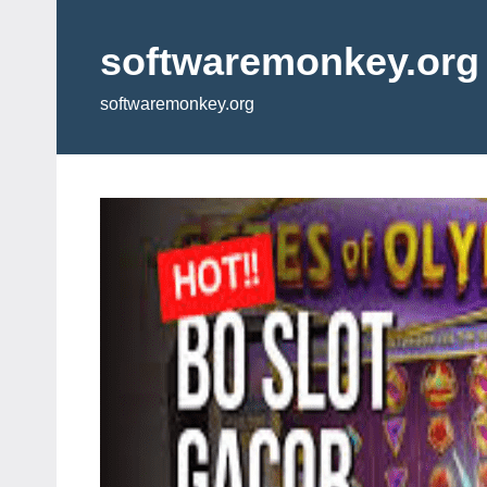
Skip
to
softwaremonkey.org
content
softwaremonkey.org