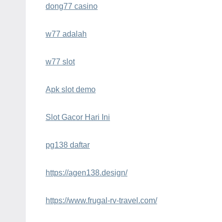
dong77 casino
w77 adalah
w77 slot
Apk slot demo
Slot Gacor Hari Ini
pg138 daftar
https://agen138.design/
https://www.frugal-rv-travel.com/