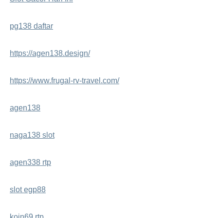
pg138 daftar
https://agen138.design/
https://www.frugal-rv-travel.com/
agen138
naga138 slot
agen338 rtp
slot egp88
koin69 rtp