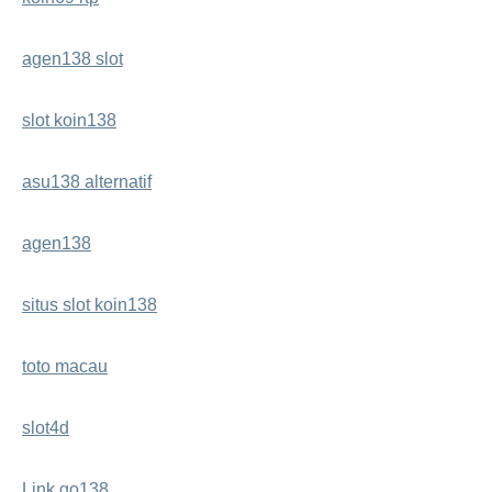
agen138 slot
slot koin138
asu138 alternatif
agen138
situs slot koin138
toto macau
slot4d
Link go138