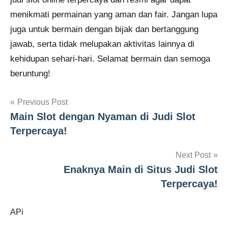
menikmati permainan yang aman dan fair. Jangan lupa
juga untuk bermain dengan bijak dan bertanggung
jawab, serta tidak melupakan aktivitas lainnya di
kehidupan sehari-hari. Selamat bermain dan semoga
beruntung!
Navigasi
Previous Post
Main Slot dengan Nyaman di Judi Slot
pos
Terpercaya!
Next Post
Enaknya Main di Situs Judi Slot
Terpercaya!
APi