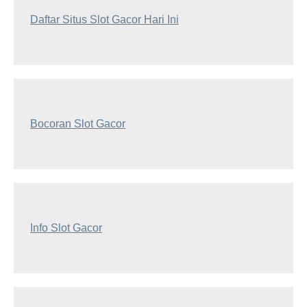
Daftar Situs Slot Gacor Hari Ini
Bocoran Slot Gacor
Info Slot Gacor