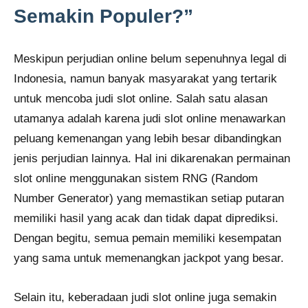
Semakin Populer?”
Meskipun perjudian online belum sepenuhnya legal di
Indonesia, namun banyak masyarakat yang tertarik
untuk mencoba judi slot online. Salah satu alasan
utamanya adalah karena judi slot online menawarkan
peluang kemenangan yang lebih besar dibandingkan
jenis perjudian lainnya. Hal ini dikarenakan permainan
slot online menggunakan sistem RNG (Random
Number Generator) yang memastikan setiap putaran
memiliki hasil yang acak dan tidak dapat diprediksi.
Dengan begitu, semua pemain memiliki kesempatan
yang sama untuk memenangkan jackpot yang besar.
Selain itu, keberadaan judi slot online juga semakin