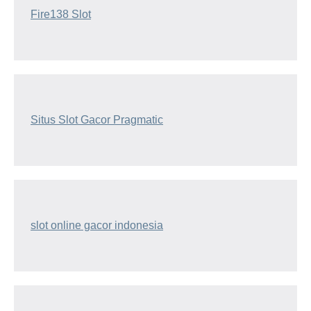
Fire138 Slot
Situs Slot Gacor Pragmatic
slot online gacor indonesia