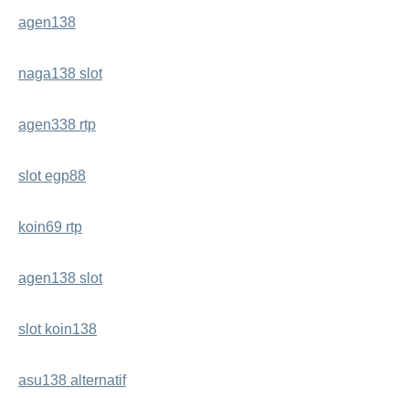
agen138
naga138 slot
agen338 rtp
slot egp88
koin69 rtp
agen138 slot
slot koin138
asu138 alternatif