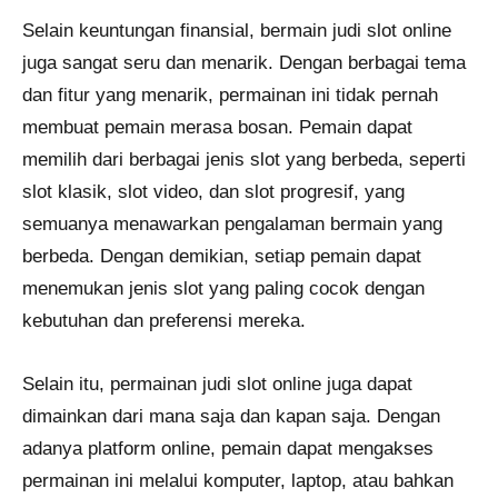
Selain keuntungan finansial, bermain judi slot online
juga sangat seru dan menarik. Dengan berbagai tema
dan fitur yang menarik, permainan ini tidak pernah
membuat pemain merasa bosan. Pemain dapat
memilih dari berbagai jenis slot yang berbeda, seperti
slot klasik, slot video, dan slot progresif, yang
semuanya menawarkan pengalaman bermain yang
berbeda. Dengan demikian, setiap pemain dapat
menemukan jenis slot yang paling cocok dengan
kebutuhan dan preferensi mereka.
Selain itu, permainan judi slot online juga dapat
dimainkan dari mana saja dan kapan saja. Dengan
adanya platform online, pemain dapat mengakses
permainan ini melalui komputer, laptop, atau bahkan