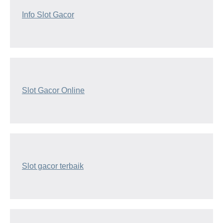
Info Slot Gacor
Slot Gacor Online
Slot gacor terbaik