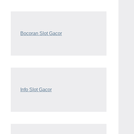
Bocoran Slot Gacor
Info Slot Gacor