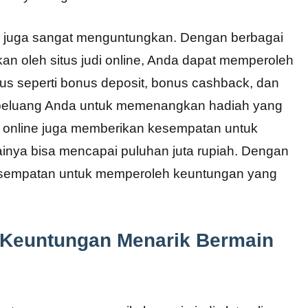
ine juga sangat menguntungkan. Dengan berbagai
n oleh situs judi online, Anda dapat memperoleh
us seperti bonus deposit, bonus cashback, dan
n peluang Anda untuk memenangkan hadiah yang
slot online juga memberikan kesempatan untuk
ainya bisa mencapai puluhan juta rupiah. Dengan
i kesempatan untuk memperoleh keuntungan yang
 Keuntungan Menarik Bermain