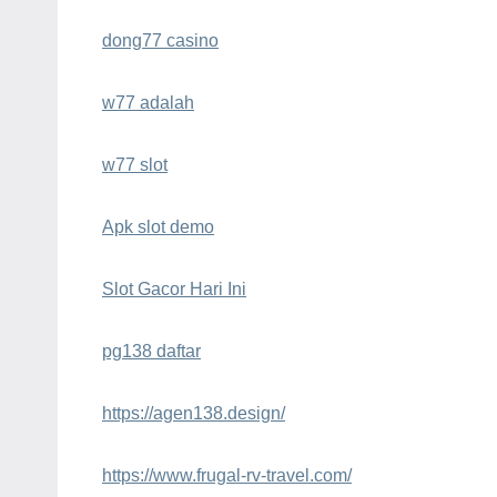
dong77 casino
w77 adalah
w77 slot
Apk slot demo
Slot Gacor Hari Ini
pg138 daftar
https://agen138.design/
https://www.frugal-rv-travel.com/