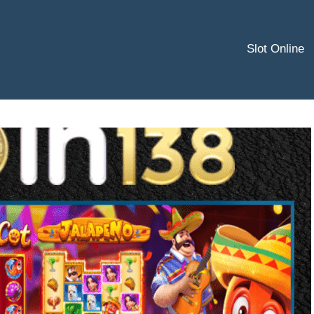
Slot Online