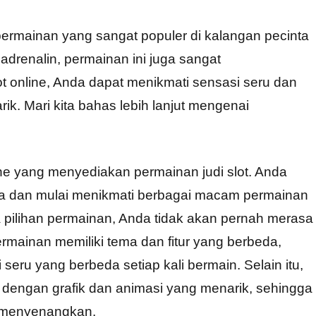
u permainan yang sangat populer di kalangan pecinta
adrenalin, permainan ini juga sangat
t online, Anda dapat menikmati sensasi seru dan
. Mari kita bahas lebih lanjut mengenai
line yang menyediakan permainan judi slot. Anda
nda dan mulai menikmati berbagai macam permainan
 pilihan permainan, Anda tidak akan pernah merasa
rmainan memiliki tema dan fitur yang berbeda,
eru yang berbeda setiap kali bermain. Selain itu,
pi dengan grafik dan animasi yang menarik, sehingga
 menyenangkan.