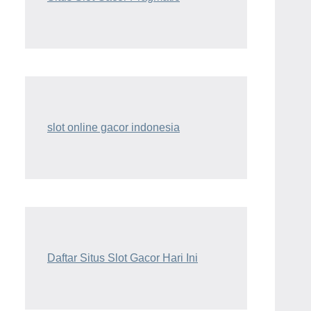
slot online gacor indonesia
Daftar Situs Slot Gacor Hari Ini